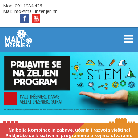
Mob:
091 1984 426
Mail:
info@mali-inzenjeri.hr
Najbolja kombinacija zabave, učenja i razvoja vještina!
Priključite se kreativnim programima u kojima stvaramo