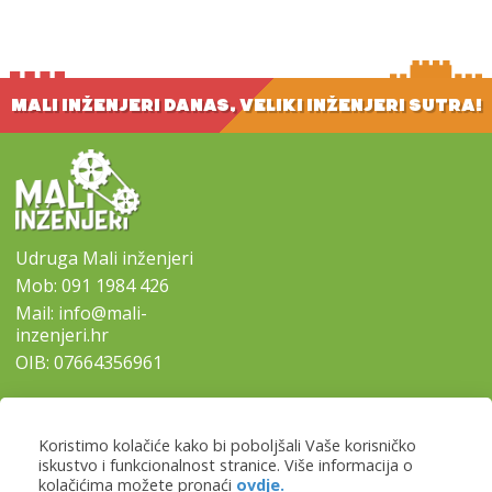
MALI INŽENJERI DANAS, VELIKI INŽENJERI SUTRA!
Udruga Mali inženjeri
Mob:
091 1984 426
Mail:
info@mali-
inzenjeri.hr
OIB: 07664356961
SITEMAP
Koristimo kolačiće kako bi poboljšali Vaše korisničko
-
Naslovna
iskustvo i funkcionalnost stranice. Više informacija o
-
Naši programi
kolačićima možete pronaći
ovdje.