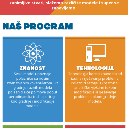
zanimljive stvari, slažemo različite modele i super se
zabavljamo.
NAŠ PROGRAM
ZNANOST
TEHNOLOGIJA
Svaki model upoznaje
Tehnologija koristi znanost kod
polaznike sa novim
izuma i rješavanja problema.
znanstvenim vokabularom. Uz
Polaznici razvijaju kreativne i
gradnju raznih modela
analitičke vještine tokom
polaznici uče pojmove poput
modifikacije ili rješavanje
aerodinamika te ih apliciraju
problema tokom gradnje
kod gradnje i modifikacije
modela.
modela.