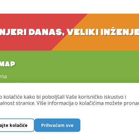
NJERI DANAS, VELIKI INŽENJ
EMAP
vna
programi
e i prijave
o kolačiće kako bi poboljšali Vaše korisničko iskustvo i
tirajte nas
alnost stranice. Više informacija o kolačićima možete prona
vjeti poslovanja
ajte kolačiće
Prihvaćam sve
Copyright © 2016 - 2026 Mali inženjeri. All rights reserved.