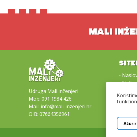
MALI INŽE
SIT
-
Naslo
-
Naši 
-
Lokacij
Udruga Mali inženjeri
Koristim
-
Kontak
Mob:
091 1984 426
funkcion
-
Opći u
Mail:
info@mali-inzenjeri.hr
OIB: 07664356961
Ažurir