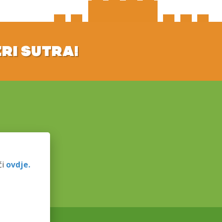
ERI SUTRA!
ći
ovdje.