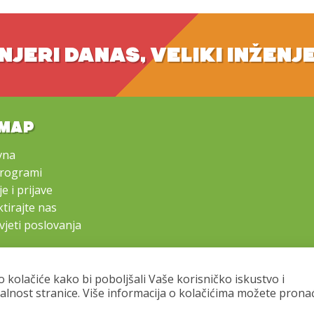
NJERI DANAS, VELIKI INŽENJ
EMAP
vna
programi
e i prijave
tirajte nas
vjeti poslovanja
o kolačiće kako bi poboljšali Vaše korisničko iskustvo i
alnost stranice. Više informacija o kolačićima možete prona
Copyright © 2016 - 2026 Mali inženjeri. All rights reserved.
s of the LEGO® Group of companies which does not sponsor, authorize o