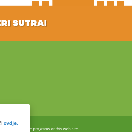
ERI SUTRA!
ći
ovdje.
r endorse these programs or this web site.