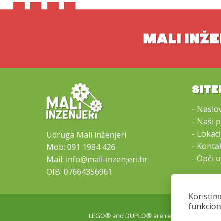
MALI INŽE
SIT
-
Naslo
-
Naši 
-
Lokacij
Udruga Mali inženjeri
-
Kontak
Mob:
091 1984 426
-
Opći u
Mail:
info@mali-inzenjeri.hr
OIB: 07664356961
Koristim
funkcion
LEGO® and DUPLO® are registered trademark