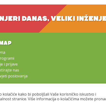
NJERI DANAS, VELIKI INŽENJ
EMAP
vna
programi
e i prijave
tirajte nas
vjeti poslovanja
o kolačiće kako bi poboljšali Vaše korisničko iskustvo i
alnost stranice. Više informacija o kolačićima možete prona
Copyright © 2016 - 2026 Mali inženjeri. All rights reserved.
s of the LEGO® Group of companies which does not sponsor, authorize o