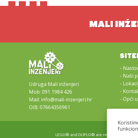
MALI INŽE
SIT
-
Naslo
-
Naši 
-
Lokacij
Udruga Mali inženjeri
-
Kontak
Mob:
091 1984 426
-
Opći u
Mail:
info@mali-inzenjeri.hr
OIB: 07664356961
Koristim
funkcion
LEGO® and DUPLO® are registered trademark