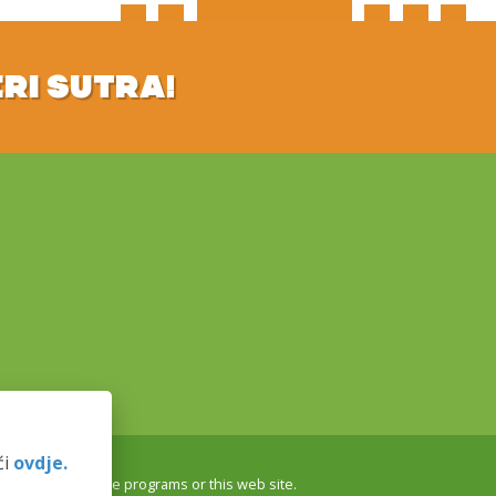
ERI SUTRA!
ći
ovdje.
r endorse these programs or this web site.