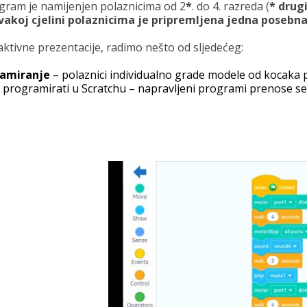
ram je namijenjen polaznicima od 2
*
. do 4. razreda (
* drug
vakoj cjelini polaznicima je pripremljena jedna posebna
raktivne prezentacije, radimo nešto od sljedećeg:
ramiranje
– polaznici individualno grade modele od kocaka
k programirati u Scratchu – napravljeni programi prenose s