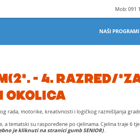
Mob:
091 
NAŠI PROGRAMI
(2*. – 4. RAZRED/*Z
 I OKOLICA
og rada, motorike, kreativnosti i logičkog razmišljanja gra
ne, a tematski su raspoređene po cjelinama. Cjelina traje 6 tj
ebno je kliknuti na stranici gumb SENIOR)
.