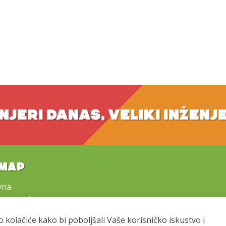
NJERI DANAS, VELIKI INŽENJ
EMAP
vna
programi
e i prijave
o kolačiće kako bi poboljšali Vaše korisničko iskustvo i
tirajte nas