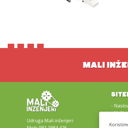
MALI INŽE
SIT
-
Naslo
-
Naši 
-
Lokacij
Udruga Mali inženjeri
Koristim
-
Kontak
Mob:
091 1984 426