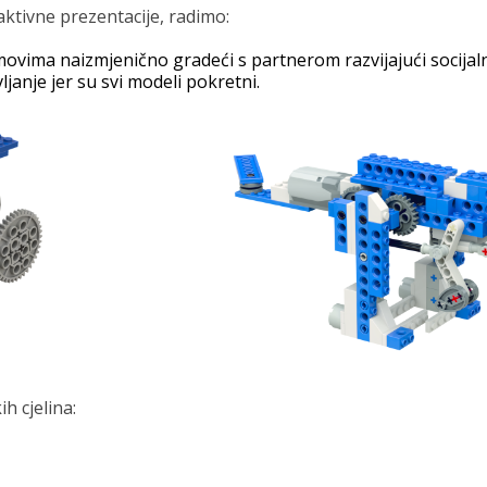
aktivne prezentacije, radimo:
ovima naizmjenično gradeći s partnerom razvijajući socijalne v
ljanje jer su svi modeli pokretni.
h cjelina: