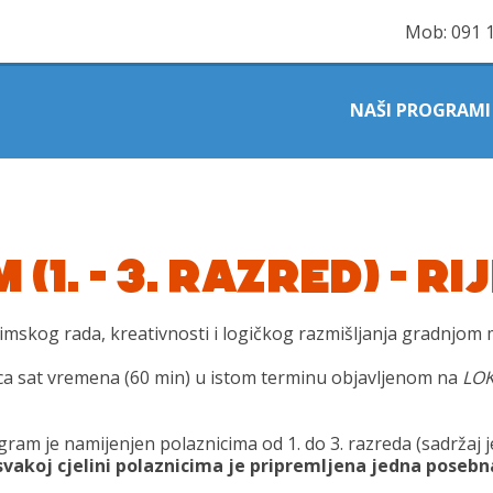
Mob:
091 
NAŠI PROGRAMI
1. – 3. RAZRED) – RI
imskog rada, kreativnosti i logičkog razmišljanja gradnjom
onica sat vremena (60 min) u istom terminu objavljenom na
LOK
gram je namijenjen polaznicima od 1. do 3. razreda (sadržaj j
svakoj cjelini polaznicima je pripremljena jedna posebn