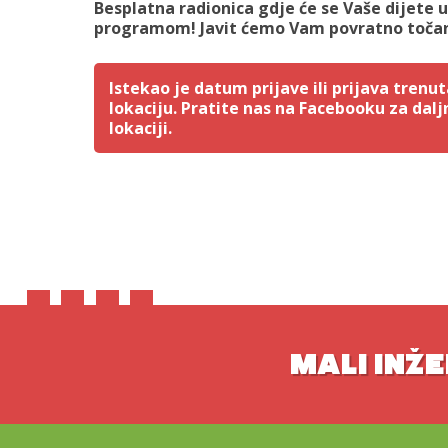
Besplatna radionica gdje će se Vaše dijete 
programom! Javit ćemo Vam povratno točan
Istekao je datum prijave ili prijava tren
lokaciju. Pratite nas na Facebooku za dalj
lokaciji.
MALI INŽE