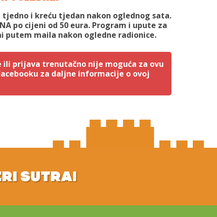
t tjedno i kreću tjedan nakon oglednog sata.
ANA po cijeni od 50 eura. Program i upute za
ni putem maila nakon ogledne radionice.
 ili prijava trenutačno nije moguća za ovu
 Facebooku za daljne informacije o ovoj
ERI SUTRA!