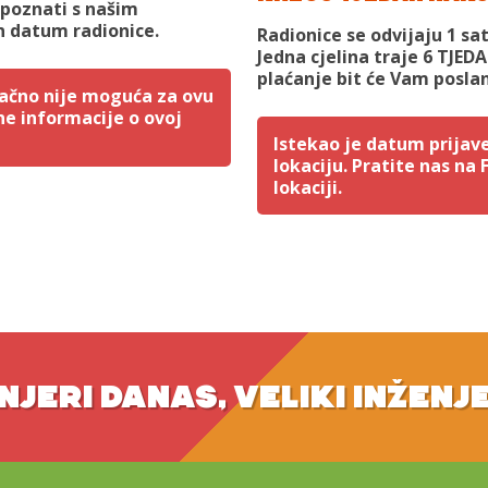
upoznati s našim
 datum radionice.
Radionice se odvijaju 1 sa
Jedna cjelina traje 6 TJED
plaćanje bit će Vam posla
utačno nije moguća za ovu
ne informacije o ovoj
Istekao je datum prijave
lokaciju. Pratite nas na
lokaciji.
NJERI DANAS, VELIKI INŽENJ