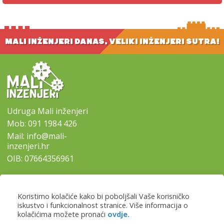
MALI INŽENJERI DANAS, VELIKI INŽENJERI SUTRA!
Udruga Mali inženjeri
Mob:
091 1984 426
Mail:
info@mali-
inzenjeri.hr
OIB: 07664356961
SITEMAP
Koristimo kolačiće kako bi poboljšali Vaše korisničko
-
Naslovna
iskustvo i funkcionalnost stranice. Više informacija o
-
Naši programi
kolačićima možete pronaći
ovdje.
-
Lokacije i prijave