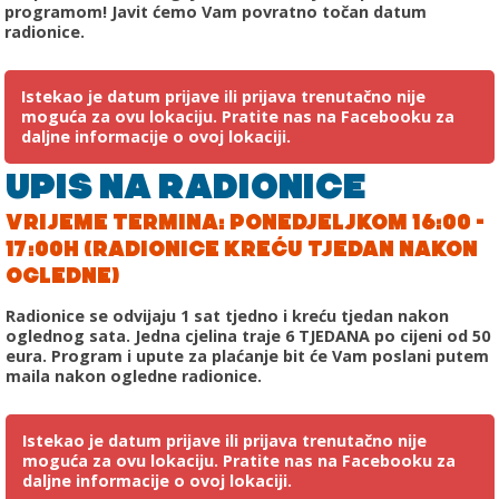
programom! Javit ćemo Vam povratno točan datum
radionice.
Istekao je datum prijave ili prijava trenutačno nije
moguća za ovu lokaciju. Pratite nas na Facebooku za
daljne informacije o ovoj lokaciji.
UPIS NA RADIONICE
VRIJEME TERMINA: PONEDJELJKOM 16:00 -
17:00H (RADIONICE KREĆU TJEDAN NAKON
OGLEDNE)
Radionice se odvijaju 1 sat tjedno i kreću tjedan nakon
oglednog sata. Jedna cjelina traje 6 TJEDANA po cijeni od 50
eura. Program i upute za plaćanje bit će Vam poslani putem
maila nakon ogledne radionice.
Istekao je datum prijave ili prijava trenutačno nije
moguća za ovu lokaciju. Pratite nas na Facebooku za
daljne informacije o ovoj lokaciji.