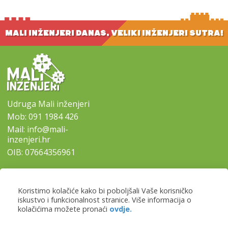
MALI INŽENJERI DANAS, VELIKI INŽENJERI SUTRA!
Udruga Mali inženjeri
Mob:
091 1984 426
Mail:
info@mali-
inzenjeri.hr
OIB: 07664356961
SITEMAP
Koristimo kolačiće kako bi poboljšali Vaše korisničko
-
Naslovna
iskustvo i funkcionalnost stranice. Više informacija o
-
Naši programi
kolačićima možete pronaći
ovdje.
-
Lokacije i prijave