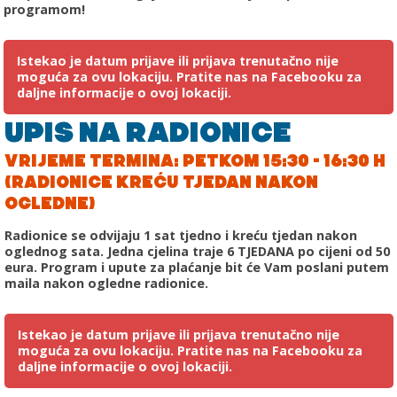
programom!
Istekao je datum prijave ili prijava trenutačno nije
moguća za ovu lokaciju. Pratite nas na Facebooku za
daljne informacije o ovoj lokaciji.
UPIS NA RADIONICE
VRIJEME TERMINA: PETKOM 15:30 - 16:30 H
(RADIONICE KREĆU TJEDAN NAKON
OGLEDNE)
Radionice se odvijaju 1 sat tjedno i kreću tjedan nakon
oglednog sata. Jedna cjelina traje 6 TJEDANA po cijeni od 50
eura. Program i upute za plaćanje bit će Vam poslani putem
maila nakon ogledne radionice.
Istekao je datum prijave ili prijava trenutačno nije
moguća za ovu lokaciju. Pratite nas na Facebooku za
daljne informacije o ovoj lokaciji.