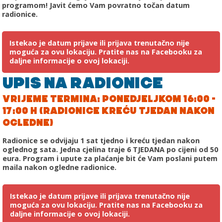
programom! Javit ćemo Vam povratno točan datum
radionice.
Istekao je datum prijave ili prijava trenutačno nije
moguća za ovu lokaciju. Pratite nas na Facebooku za
daljne informacije o ovoj lokaciji.
UPIS NA RADIONICE
VRIJEME TERMINA: PONEDJELJKOM 16:00 -
17:00 H (RADIONICE KREĆU TJEDAN NAKON
OGLEDNE)
Radionice se odvijaju 1 sat tjedno i kreću tjedan nakon
oglednog sata. Jedna cjelina traje 6 TJEDANA po cijeni od 50
eura. Program i upute za plaćanje bit će Vam poslani putem
maila nakon ogledne radionice.
Istekao je datum prijave ili prijava trenutačno nije
moguća za ovu lokaciju. Pratite nas na Facebooku za
daljne informacije o ovoj lokaciji.