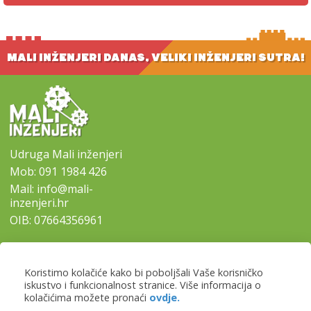
MALI INŽENJERI DANAS, VELIKI INŽENJERI SUTRA!
Udruga Mali inženjeri
Mob:
091 1984 426
Mail:
info@mali-
inzenjeri.hr
OIB: 07664356961
SITEMAP
Koristimo kolačiće kako bi poboljšali Vaše korisničko
-
Naslovna
iskustvo i funkcionalnost stranice. Više informacija o
-
Naši programi
kolačićima možete pronaći
ovdje.
-
Lokacije i prijave