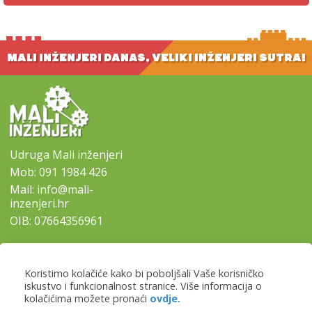
MALI INŽENJERI DANAS, VELIKI INŽENJERI SUTRA!
Udruga Mali inženjeri
Mob:
091 1984 426
Mail:
info@mali-
inzenjeri.hr
OIB: 07664356961
SITEMAP
Koristimo kolačiće kako bi poboljšali Vaše korisničko
-
Naslovna
iskustvo i funkcionalnost stranice. Više informacija o
-
Naši programi
kolačićima možete pronaći
ovdje.
-
Lokacije i prijave