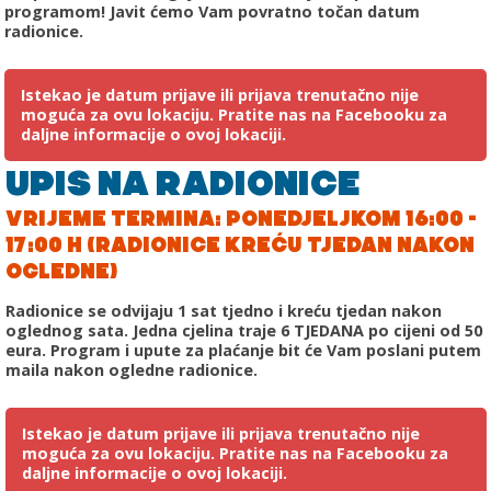
programom! Javit ćemo Vam povratno točan datum
radionice.
Istekao je datum prijave ili prijava trenutačno nije
moguća za ovu lokaciju. Pratite nas na Facebooku za
daljne informacije o ovoj lokaciji.
UPIS NA RADIONICE
VRIJEME TERMINA: PONEDJELJKOM 16:00 -
17:00 H (RADIONICE KREĆU TJEDAN NAKON
OGLEDNE)
Radionice se odvijaju 1 sat tjedno i kreću tjedan nakon
oglednog sata. Jedna cjelina traje 6 TJEDANA po cijeni od 50
eura. Program i upute za plaćanje bit će Vam poslani putem
maila nakon ogledne radionice.
Istekao je datum prijave ili prijava trenutačno nije
moguća za ovu lokaciju. Pratite nas na Facebooku za
daljne informacije o ovoj lokaciji.