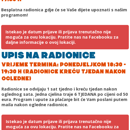
Besplatna radionica gdje će se Vaše dijete upoznati s našim
programom!
Istekao je datum prijave ili prijava trenutačno nije
moguća za ovu lokaciju. Pratite nas na Facebooku za
daljne informacije o ovoj lokaciji.
UPIS NA RADIONICE
VRIJEME TERMINA: PONEDJELJKOM 18:30 -
19:30 H (RADIONICE KREĆU TJEDAN NAKON
OGLEDNE)
Radionice se odvijaju 1 sat tjedno i kreću tjedan nakon
oglednog sata. Jedna cjelina traje 6 TJEDANA po cijeni od 50
eura. Program i upute za plaćanje bit će Vam poslani putem
maila nakon ogledne radionice.
Istekao je datum prijave ili prijava trenutačno nije
moguća za ovu lokaciju. Pratite nas na Facebooku za