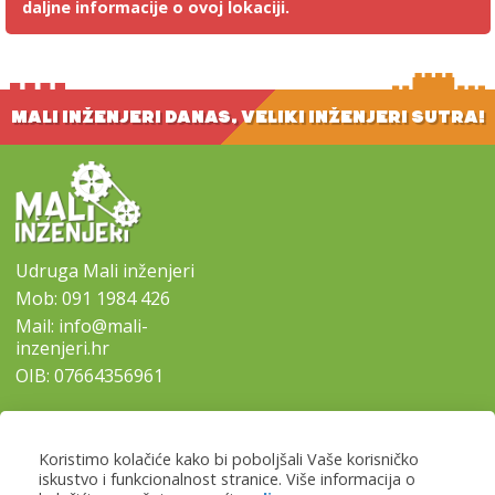
daljne informacije o ovoj lokaciji.
MALI INŽENJERI DANAS, VELIKI INŽENJERI SUTRA!
Udruga Mali inženjeri
Mob:
091 1984 426
Mail:
info@mali-
inzenjeri.hr
OIB: 07664356961
SITEMAP
Koristimo kolačiće kako bi poboljšali Vaše korisničko
-
Naslovna
iskustvo i funkcionalnost stranice. Više informacija o
-
Naši programi