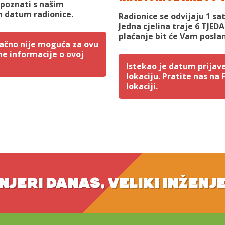
upoznati s našim
 datum radionice.
Radionice se odvijaju 1 sa
Jedna cjelina traje 6 TJED
plaćanje bit će Vam posla
utačno nije moguća za ovu
ne informacije o ovoj
Istekao je datum prijave
lokaciju. Pratite nas na
lokaciji.
NJERI DANAS, VELIKI INŽENJ