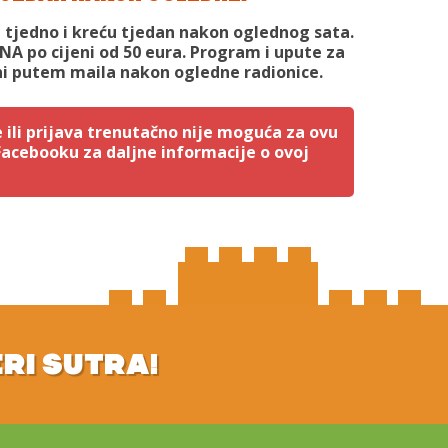
t tjedno i kreću tjedan nakon oglednog sata.
ANA po cijeni od 50 eura. Program i upute za
ni putem maila nakon ogledne radionice.
 ili prijava trenutačno nije moguća za ovu
 Facebooku za daljne informacije o ovoj
ERI SUTRA!