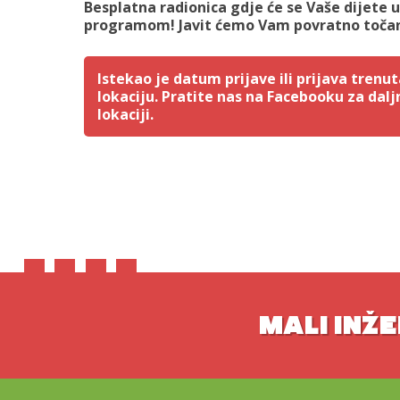
Besplatna radionica gdje će se Vaše dijete 
programom! Javit ćemo Vam povratno točan
Istekao je datum prijave ili prijava tren
lokaciju. Pratite nas na Facebooku za dalj
lokaciji.
MALI INŽE