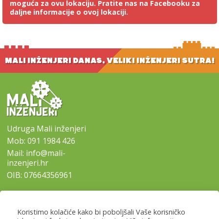
moguća za ovu lokaciju. Pratite nas na Facebooku za
daljne informacije o ovoj lokaciji.
MALI INŽENJERI DANAS, VELIKI INŽENJERI SUTRA!
Udruga Mali inženjeri
Mob:
091 1984 426
Mail:
info@mali-
inzenjeri.hr
OIB: 07664356961
SITEMAP
Koristimo kolačiće kako bi poboljšali Vaše korisničko
-
Naslovna