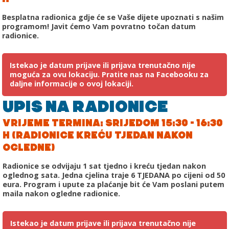
Besplatna radionica gdje će se Vaše dijete upoznati s našim
programom! Javit ćemo Vam povratno točan datum
radionice.
Istekao je datum prijave ili prijava trenutačno nije
moguća za ovu lokaciju. Pratite nas na Facebooku za
daljne informacije o ovoj lokaciji.
UPIS NA RADIONICE
VRIJEME TERMINA: SRIJEDOM 15:30 - 16:30
H (RADIONICE KREĆU TJEDAN NAKON
OGLEDNE)
Radionice se odvijaju 1 sat tjedno i kreću tjedan nakon
oglednog sata. Jedna cjelina traje 6 TJEDANA po cijeni od 50
eura. Program i upute za plaćanje bit će Vam poslani putem
maila nakon ogledne radionice.
Istekao je datum prijave ili prijava trenutačno nije