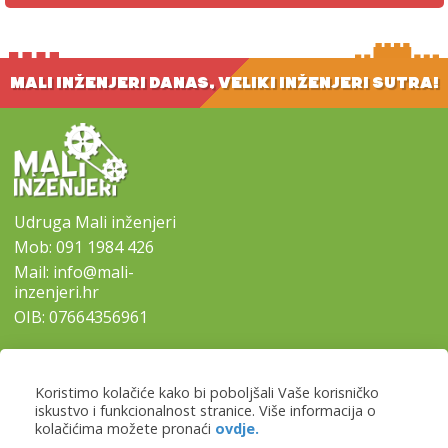
MALI INŽENJERI DANAS, VELIKI INŽENJERI SUTRA!
Udruga Mali inženjeri
Mob:
091 1984 426
Mail:
info@mali-
inzenjeri.hr
OIB: 07664356961
SITEMAP
Koristimo kolačiće kako bi poboljšali Vaše korisničko
-
Naslovna
iskustvo i funkcionalnost stranice. Više informacija o
-
Naši programi
kolačićima možete pronaći
ovdje.
-
Lokacije i prijave