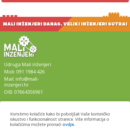
MALI INŽENJERI DANAS, VELIKI INŽENJERI SUTRA!
Udruga Mali inženjeri
Mob:
091 1984 426
Mail:
info@mali-
inzenjeri.hr
OIB: 07664356961
SITEMAP
Koristimo kolačiće kako bi poboljšali Vaše korisničko
-
Naslovna
iskustvo i funkcionalnost stranice. Više informacija o
-
Naši programi
kolačićima možete pronaći
ovdje.
-
Lokacije i prijave