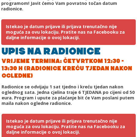
programom! Javit ćemo Vam povratno točan datum
radionice.
Istekao je datum prijave ili prijava trenutačno nije
moguća za ovu lokaciju. Pratite nas na Facebooku za
daljne informacije o ovoj lokaciji.
UPIS NA RADIONICE
VRIJEME TERMINA: ČETVRTKOM 12:30 -
13:30 H (RADIONICE KREĆU TJEDAN NAKON
OGLEDNE)
Radionice se odvijaju 1 sat tjedno i kreću tjedan nakon
oglednog sata. Jedna cjelina traje 6 TJEDANA po cijeni od 50
eura. Program i upute za plaćanje bit će Vam poslani putem
maila nakon ogledne radionice.
Istekao je datum prijave ili prijava trenutačno nije
moguća za ovu lokaciju. Pratite nas na Facebooku za
daljne informacije o ovoj lokaciji.