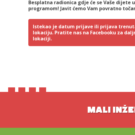
Besplatna radionica gdje će se Vaše dijete 
programom! Javit ćemo Vam povratno točan
Istekao je datum prijave ili prijava tren
lokaciju. Pratite nas na Facebooku za dalj
lokaciji.
MALI INŽE