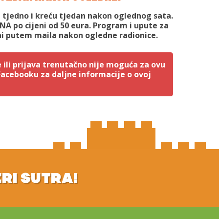
t tjedno i kreću tjedan nakon oglednog sata.
ANA po cijeni od 50 eura. Program i upute za
ni putem maila nakon ogledne radionice.
 ili prijava trenutačno nije moguća za ovu
 Facebooku za daljne informacije o ovoj
ERI SUTRA!