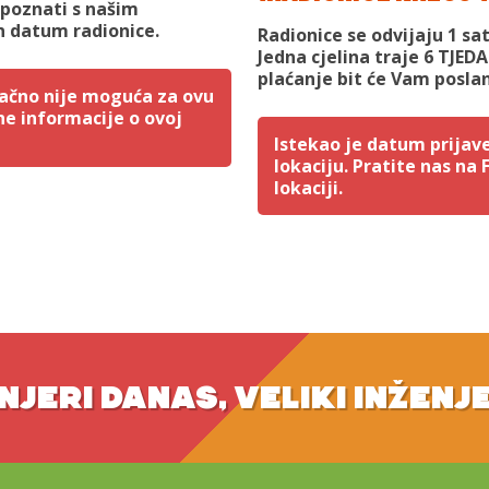
upoznati s našim
 datum radionice.
Radionice se odvijaju 1 sa
Jedna cjelina traje 6 TJED
plaćanje bit će Vam posla
utačno nije moguća za ovu
ne informacije o ovoj
Istekao je datum prijave
lokaciju. Pratite nas na
lokaciji.
NJERI DANAS, VELIKI INŽENJ