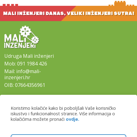
MALI INŽENJERI DANAS, VELIKI INŽENJERI SUTRA!
Udruga Mali inženjeri
Mob:
091 1984 426
Mail:
info@mali-
inzenjeri.hr
OIB: 07664356961
SITEMAP
Koristimo kolačiće kako bi poboljšali Vaše korisničko
-
Naslovna
iskustvo i funkcionalnost stranice. Više informacija o
-
Naši programi
kolačićima možete pronaći
ovdje.
-
Lokacije i prijave
-
Kontaktirajte nas