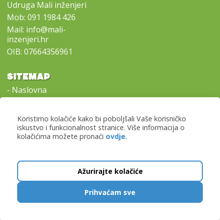
Udruga Mali inženjeri
Mob:
091 1984 426
Mail:
info@mali-
inzenjeri.hr
OIB: 07664356961
SITEMAP
-
Naslovna
-
Naši programi
-
Lokacije i prijave
Koristimo kolačiće kako bi poboljšali Vaše korisničko
-
Kontaktirajte nas
iskustvo i funkcionalnost stranice. Više informacija o
kolačićima možete pronaći
ovdje.
-
Opći uvjeti poslovanja
Copyright © 2016 - 2026 Mali inženjeri. All rights reserved.
Ažurirajte kolačiće
LEGO® and DUPLO® are registered trademarks of the LEGO® Group of companies
which does not sponsor, authorize or endorse these programs or this web site.
Prihvaćam sve