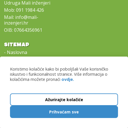
Udruga Mali inženjeri
Mob:
091 1984 426
Mail:
info@mali-
inzenjeri.hr
OIB: 07664356961
SITEMAP
-
Naslovna
-
Naši programi
-
Lokacije i prijave
Koristimo kolačiće kako bi poboljšali Vaše korisničko
-
Kontaktirajte nas
iskustvo i funkcionalnost stranice. Više informacija o
kolačićima možete pronaći
ovdje.
-
Opći uvjeti poslovanja
Copyright © 2016 - 2026 Mali inženjeri. All rights reserved.
Ažurirajte kolačiće
LEGO® and DUPLO® are registered trademarks of the LEGO® Group of companies
which does not sponsor, authorize or endorse these programs or this web site.
Prihvaćam sve