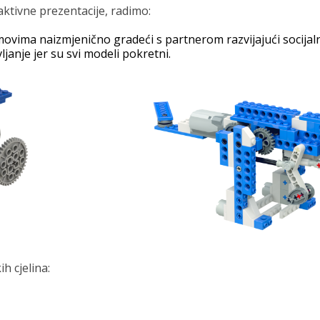
aktivne prezentacije, radimo:
ovima naizmjenično gradeći s partnerom razvijajući socijalne v
ljanje jer su svi modeli pokretni.
h cjelina: