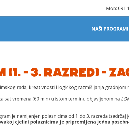
Mob:
091 
NAŠI PROGRAMI
1. – 3. RAZRED) – Z
imskog rada, kreativnosti i logičkog razmišljanja gradnjom
onica sat vremena (60 min) u istom terminu objavljenom na
LOK
gram je namijenjen polaznicima od 1. do 3. razreda (sadržaj j
svakoj cjelini polaznicima je pripremljena jedna posebn